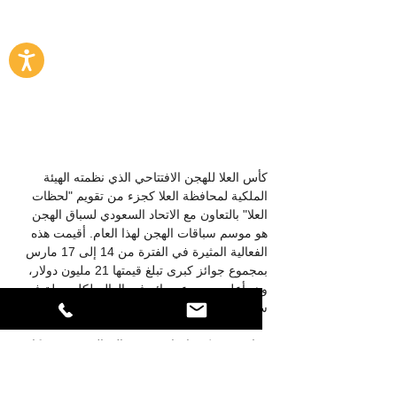
كأس العلا للهجن الافتتاحي الذي نظمته الهيئة 
الملكية لمحافظة العلا كجزء من تقويم "لحظات 
العلا" بالتعاون مع الاتحاد السعودي لسباق الهجن 
هو موسم سباقات الهجن لهذا العام. أقيمت هذه 
الفعالية المثيرة في الفترة من 14 إلى 17 مارس 
بمجموع جوائز كبرى تبلغ قيمتها 21 مليون دولار، 
وهو أعلى مجموع جوائز في العالم لكل جولة في 
سباق الهجن.
وقامت شركة "إيجار" بتزويد الفعالية بـ 40 برجًا 
ضوئيًا.