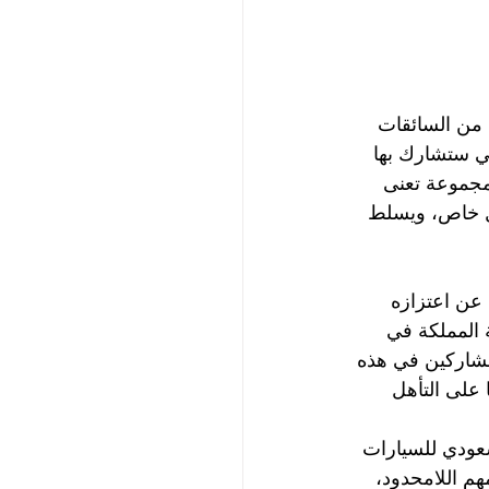
 من السائقات 
مثلن المملكة، كما كشفت عن سيارتها (Cam Am Maverick X3) التي ستشارك بها 
 المجموعة تعنى 
ل خاص، ويسلط 
 عن اعتزازه 
 المملكة في 
مشاركين في هذه 
 على التأهل 
سعودي للسيارات 
هم اللامحدود، 