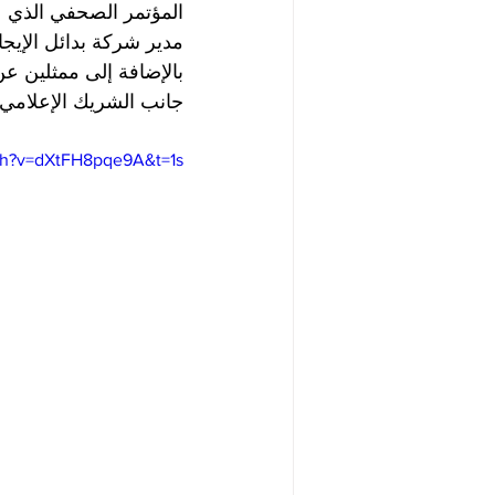
المؤتمر الصحفي الذي ع
مدير شركة بدائل الإيجا
جانب الشريك الإعلامي 
ch?v=dXtFH8pqe9A&t=1s