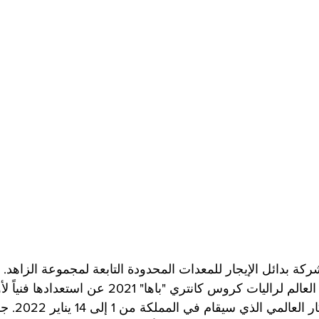
 بدائل الإيجار للمعدات المحدودة التابعة لمجموعة الزاهد.
جدة: أعلنت بطلة كاس العالم لراليات كروس كانتري "باها" 021
رسمية لها في رالي د