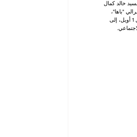
سيد خالد كمال 
لي "باها"، 
بالإضافة إلى ممثلين عن الشركات الراعية بما في ذلك يو إم إيه، وتامر جروب، وموبيل 1 أويل، إلى 
اجتماعي.